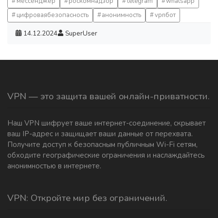
мессенджер
роскомнадзор
telegram
whatsapp
цифроваябезопасность
анонимность
vpnбот
14.12.2024
SuperUser
VPN — это защита вашей онлайн-приватности.
Наш VPN шифрует ваше интернет-соединение, скрывает
ваш IP-адрес и защищает ваши данные от перехвата.
Получите доступ к безопасным публичным Wi-Fi сетям,
обходите географические ограничения и наслаждайтесь
анонимностью в интернете.
VPN: Откройте мир без ограничений.