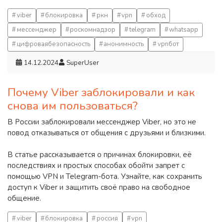
viber
блокировка
ркн
vpn
обход
мессенджер
роскомнадзор
telegram
whatsapp
цифроваябезопасность
анонимность
vpnбот
14.12.2024
SuperUser
Почему Viber заблокировали и как
снова им пользоваться?
В России заблокировали мессенджер Viber, но это не
повод отказываться от общения с друзьями и близкими.
В статье рассказывается о причинах блокировки, её
последствиях и простых способах обойти запрет с
помощью VPN и Telegram-бота. Узнайте, как сохранить
доступ к Viber и защитить своё право на свободное
общение.
viber
блокировка
россия
vpn