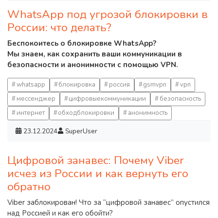
WhatsApp под угрозой блокировки в
России: что делать?
Беспокоитесь о блокировке WhatsApp?
Мы знаем, как сохранить ваши коммуникации в
безопасности и анонимности с помощью VPN.
whatsapp
блокировка
россия
gsmvpn
vpn
мессенджер
цифровыекоммуникации
безопасность
интернет
обходблокировки
анонимность
23.12.2024
SuperUser
Цифровой занавес: Почему Viber
исчез из России и как вернуть его
обратно
Viber заблокирован! Что за “цифровой занавес” опустился
над Россией и как его обойти?