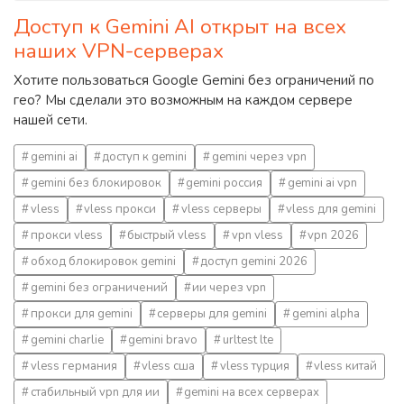
Доступ к Gemini AI открыт на всех
наших VPN-серверах
Хотите пользоваться Google Gemini без ограничений по
гео? Мы сделали это возможным на каждом сервере
нашей сети.
gemini ai
доступ к gemini
gemini через vpn
gemini без блокировок
gemini россия
gemini ai vpn
vless
vless прокси
vless серверы
vless для gemini
прокси vless
быстрый vless
vpn vless
vpn 2026
обход блокировок gemini
доступ gemini 2026
gemini без ограничений
ии через vpn
прокси для gemini
серверы для gemini
gemini alpha
gemini charlie
gemini bravo
urltest lte
vless германия
vless сша
vless турция
vless китай
стабильный vpn для ии
gemini на всех серверах