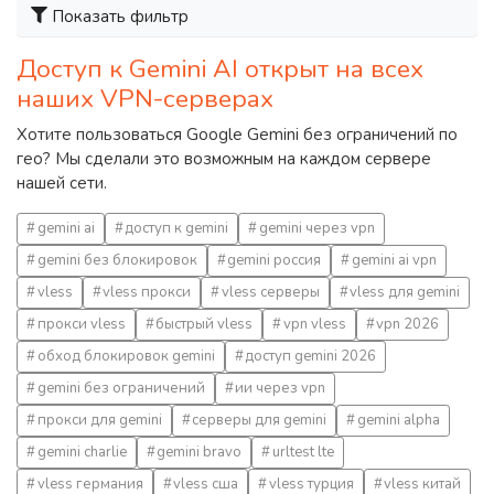
Показать фильтр
Доступ к Gemini AI открыт на всех
наших VPN-серверах
Хотите пользоваться Google Gemini без ограничений по
гео? Мы сделали это возможным на каждом сервере
нашей сети.
gemini ai
доступ к gemini
gemini через vpn
gemini без блокировок
gemini россия
gemini ai vpn
vless
vless прокси
vless серверы
vless для gemini
прокси vless
быстрый vless
vpn vless
vpn 2026
обход блокировок gemini
доступ gemini 2026
gemini без ограничений
ии через vpn
прокси для gemini
серверы для gemini
gemini alpha
gemini charlie
gemini bravo
urltest lte
vless германия
vless сша
vless турция
vless китай