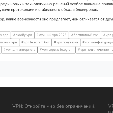
 Среди новых и технологичных решений особое внимание прив
утыми протоколами и стабильного обхода блокировок.
App, какие возможности оно предлагает, чем отличается от др
fy app
hiddify vpn
лучший vpn 2026
бесплатный vpn
vpn 
пасный vpn
vpn telegram бот
vpn подписка
vpn конфигураци
vpn для интернета
vpn сервис telegram
vpn подключение че
VPN: Откройте мир без ограничений.
VP
в