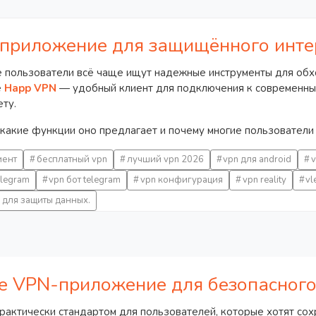
приложение для защищённого инте
е пользователи всё чаще ищут надежные инструменты для обх
е
Happ VPN
— удобный клиент для подключения к современным
ту.
 какие функции оно предлагает и почему многие пользователи
иент
бесплатный vpn
лучший vpn 2026
vpn для android
v
elegram
vpn бот telegram
vpn конфигурация
vpn reality
vl
 для защиты данных.
е VPN-приложение для безопасного
рактически стандартом для пользователей, которые хотят со