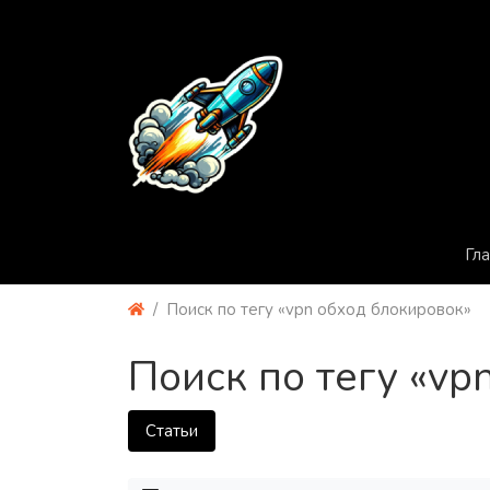
Гл
Поиск по тегу «vpn обход блокировок»
Поиск по тегу «vp
Статьи