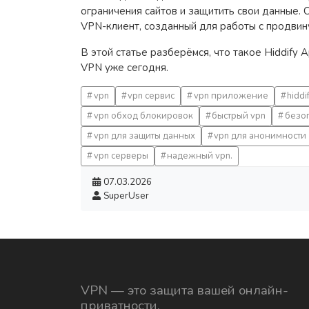
ограничения сайтов и защитить свои данные.
VPN-клиент, созданный для работы с продвин
В этой статье разберёмся, что такое Hiddify 
VPN уже сегодня.
vpn
vpn сервис
vpn приложение
hiddi
vpn обход блокировок
быстрый vpn
безо
vpn для защиты данных
vpn для анонимности
vpn серверы
надежный vpn.
07.03.2026
SuperUser
VPN — это защита вашей онлайн-
приватности.