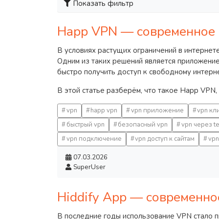
Показать фильтр
Happ VPN — современное 
В условиях растущих ограничений в интернет
Одним из таких решений является приложени
быстро получить доступ к свободному интерне
В этой статье разберём, что такое Happ VPN,
vpn
happ vpn
vpn приложение
vpn кл
быстрый vpn
безопасный vpn
vpn через t
vpn подключение
vpn доступ к сайтам
vpn
07.03.2026
SuperUser
Hiddify App — современно
В последние годы использование VPN стало п