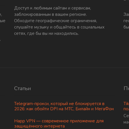
Доступ к любимым сайтам и сервисам,
,
заблокированным в вашем регионе.
За
ные
Обходите географические ограничения,
ге
слушайте музыку и общайтесь в социальных
бы
сетях, где бы вы ни находились.
ь
Статьи
П
Telegram-прокси, который не блокируется в
Ti
2026: как обойти DPI на МТС, Билайн и МегаФон
по
Се
Happ VPN — современное приложение для
ма
защищённого интернета