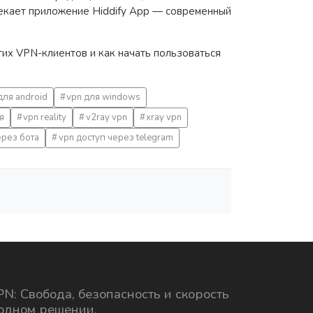
лекает приложение
Hiddify App
— современный
угих VPN-клиентов и как начать пользоваться
для android
vpn для windows
я
vpn reality
v2ray vpn
xray vpn
рез бота
vpn доступ через telegram
N: Свобода, безопасность и скорость
 одном решении.