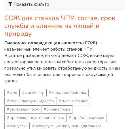
Показать фильтр
СОЖ для станков ЧПУ: состав, срок
службы и влияние на людей и
природу
Смазочно-охлаждающая жидкость (СОЖ)
—
незаменимый элемент работы станков ЧПУ.
В статье разберём, из чего делают СОЖ, какие меры
предосторожности должны соблюдать операторы, как
правильно утилизировать отработанную жидкость и чем
она может быть опасна для здоровья и окружающей
среды.
сож
станки чпу
металлообработка
охлаждающая жидкость
смазка станков
утилизация сож
охрана труда
промышленная безопасность
отработанная сож
вред сож
охлаждающие жидкости для станков