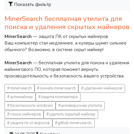
Показать фильтр
MinerSearch бесплатная утилита для
поиска и удаления скрытых майнеров
MinerSearch
— защита ПК от скрытых майнеров
Ваш компьютер стал медленнее, а кулеры шумят сильнее
обычного? Возможно, в системе скрыт майнер!
MinerSearch
— бесплатная утилита для поиска и удаления
майнингового ПО, которая поможет вернуть
производительность и безопасность вашего устройства.
minersearch
скачать minersearch
удаление майнеров
антимайнер
защита компьютера
безопасность windows
антивирусная утилита
поиск майнеров
удалить скрытый майнер
защита пк от вирусов
github minersearch.