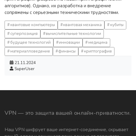
алгоритмов). Однако, их разработка и внедрение
сопряжены с серьезными техническими трудностями.
квантовые компьютеры
квантовая механика
кубиты
суперпозиция
вычислительные технологии
будущее технологий
инновации
медицина
материалловедение
финансы
криптография
21.11.2024
SuperUser
VPN — это защита вашей онлайн-приватности.
Наш VPN шифрует ваше интернет-соединение, скрывает