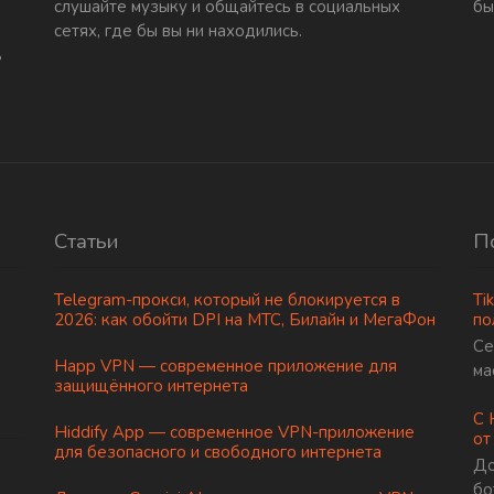
слушайте музыку и общайтесь в социальных
бы
сетях, где бы вы ни находились.
ь
Статьи
П
Telegram-прокси, который не блокируется в
Ti
2026: как обойти DPI на МТС, Билайн и МегаФон
по
Се
Happ VPN — современное приложение для
ма
защищённого интернета
С 
Hiddify App — современное VPN-приложение
от
для безопасного и свободного интернета
До
бо