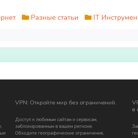
ернет
Разные статьи
IT Инструме
VPN: Откройте мир без ограничений.
VP
в
Доступ к любимым сайтам и сервисам,
,
заблокированным в вашем регионе.
За
ные
Обходите географические ограничения,
ге