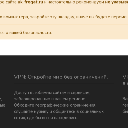
ое сайта
uk-fregat.ru
и настоятельно рекомендуем
не указыв
ью компьютера, закройте эту вкладку, иначе вы будете пере
ся о вашей безопасности.
VPN: Откройте мир без ограничений.
VP
в
Доступ к любимым сайтам и сервисам,
,
заблокированным в вашем регионе.
За
ные
Обходите географические ограничения,
ге
слушайте музыку и общайтесь в социальных
бы
сетях, где бы вы ни находились.
ь