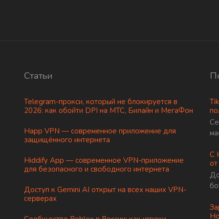
Статьи
П
Telegram-прокси, который не блокируется в
Ti
2026: как обойти DPI на МТС, Билайн и МегаФон
по
Се
Happ VPN — современное приложение для
ма
защищённого интернета
С 
Hiddify App — современное VPN-приложение
от
для безопасного и свободного интернета
До
бо
Доступ к Gemini AI открыт на всех наших VPN-
серверах
За
Но