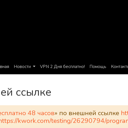
авная
Новости
VPN 2 Дня бесплатно!
Помощь
Контакт
ей ссылке
есплатно 48 часов
» по внешней ссылке
ht
oto=https://kwork.com/testing/26290794/pro