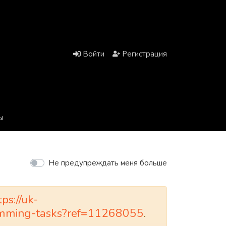
Войти
Регистрация
ы
Не предупреждать меня больше
tps://uk-
gramming-tasks?ref=11268055
.