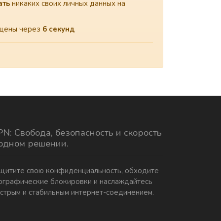
ать
никаких своих личных данных на
мещены через
6
секунд
N: Свобода, безопасность и скорость
 одном решении.
щитите свою конфиденциальность, обходите
ографические блокировки и наслаждайтесь
стрым и стабильным интернет-соединением.