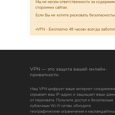
Мы не несем ответственности за содержим
сторонних сайтах.
Если Вы не хотите рисковать безопасност
«VPN - Бесплатно 48 часов» всегда заботит
VPN — это защита вашей онлайн-
приватности.
Наш VPN шифрует ваше интернет-соединение
скрывает ваш IP-адрес и защищает ваши дан
от перехвата. Получите доступ к безопасным
публичным Wi-Fi сетям, обходите
географические ограничения и наслаждайтес